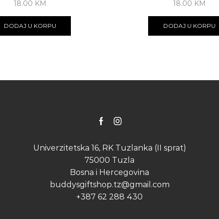
18.00
KM
18.00
KM
DODAJ U KORPU
DODAJ U KORPU
Facebook
Instagram
Univerzitetska 16, RK Tuzlanka (II sprat)
75000 Tuzla
Bosna i Hercegovina
buddysgiftshop.tz@gmail.com
+387 62 288 430