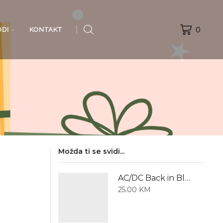
0
ODI
KONTAKT
Možda ti se svidi...
AC/DC Back in Black - Kratki rukav
25.00
KM