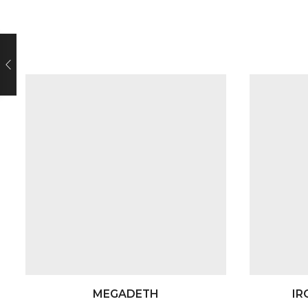
MEGADETH
IR