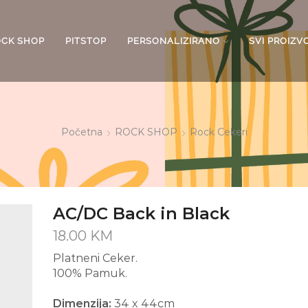
OCK SHOP
PITSTOP
PERSONALIZIRANO
SVI PROIZV
Početna
ROCK SHOP
Rock Cekeri
AC/DC Back in Black
18.00
KM
Platneni Ceker.
100% Pamuk.
Dimenzija:
34 x 44cm