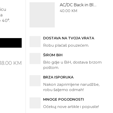
AC/DC Back in Black – Dugi rukav
ćicu
40.00
KM
ba
 40°.
DOSTAVA NA TVOJA VRATA
Robu plaćaš pouzećem.
ŠIROM BiH
Bilo gdje u BiH, dostava brzom
18.00
KM
poštom.
BRZA ISPORUKA
Nakon zaprimljene narudžbe,
robu šaljemo odmah!
MNOGE POGODNOSTI
Očekuj nove artikle i popuste!