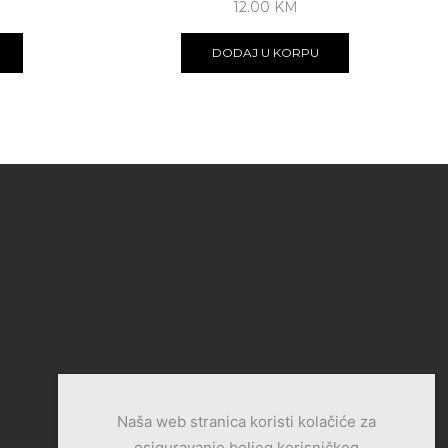
12.00
KM
DODAJ U KORPU
Naša web stranica koristi kolačiće za
osiguravanje boljeg korisničkog