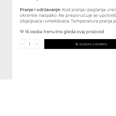
Pranje i održavanje:
Kod pranja i peglanja, vre
okrenite naopako. Ne preporučuje se upotre
izbjeljivača i omekšivača. Temperatura pranja je
16 osoba trenutno gleda ovaj proizvod
DODAJ U KORPU
AC/DC
Back
in
Black
količina