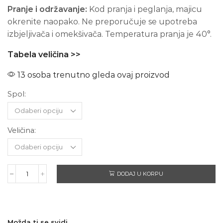
Pranje i održavanje:
Kod pranja i peglanja, majicu
okrenite naopako. Ne preporučuje se upotreba
izbjeljivača i omekšivača. Temperatura pranja je 40°.
Tabela veličina >>
13 osoba trenutno gleda ovaj proizvod
Spol:
Veličina:
DODAJ U KORPU
BLACK
SABBATH
-
Kratki
rukav
Možda ti se svidi...
količina