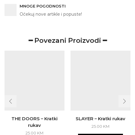
MNOGE POGODNOSTI
Očekuj nove artikle i popuste!
━ Povezani Proizvodi ━
THE DOORS – Kratki
SLAYER – Kratki rukav
rukav
25.00
KM
This
25.00
KM