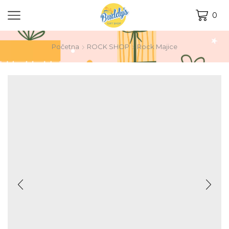
0
Početna
ROCK SHOP
Rock Majice