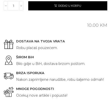
DODAJ U KORPU
DAJNICA
količina
10.00
KM
DOSTAVA NA TVOJA VRATA
Robu plaćaš pouzećem.
ŠIROM BiH
Bilo gdje u BiH, dostava brzom poštom.
BRZA ISPORUKA
Nakon zaprimljene narudžbe, robu šaljemo odmah!
MNOGE POGODNOSTI
Očekuj nove artikle i popuste!