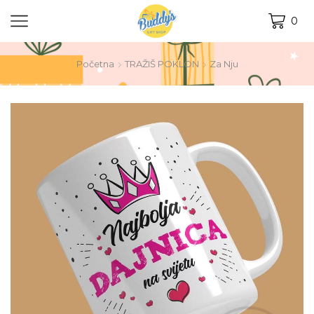
0
Početna
TRAŽIŠ POKLON
Za Nju