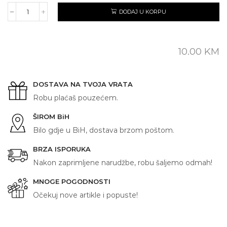
DODAJ U KORPU
LJILJAN
količina
10.00
KM
DOSTAVA NA TVOJA VRATA
Robu plaćaš pouzećem.
ŠIROM BiH
Bilo gdje u BiH, dostava brzom poštom.
BRZA ISPORUKA
Nakon zaprimljene narudžbe, robu šaljemo odmah!
MNOGE POGODNOSTI
Očekuj nove artikle i popuste!