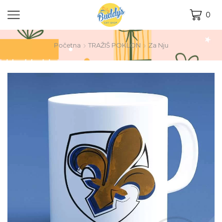
0
Početna
TRAŽIŠ POKLON
Za Nju