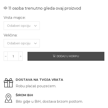
11 osoba trenutno gleda ovaj proizvod
Vrsta majice:
Veličina:
DODAJ U KORPU
NISAN
SILVIA
S14
količina
DOSTAVA NA TVOJA VRATA
Robu plaćaš pouzećem.
ŠIROM BiH
Bilo gdje u BiH, dostava brzom poštom.