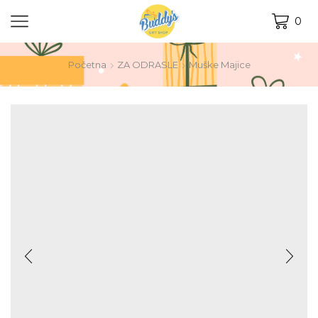
0
Početna
ZA ODRASLE
Muške Majice