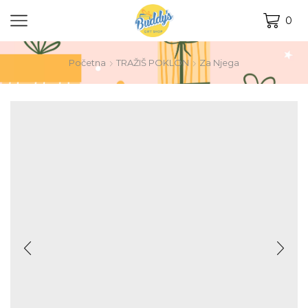
0
Početna
TRAŽIŠ POKLON
Za Njega