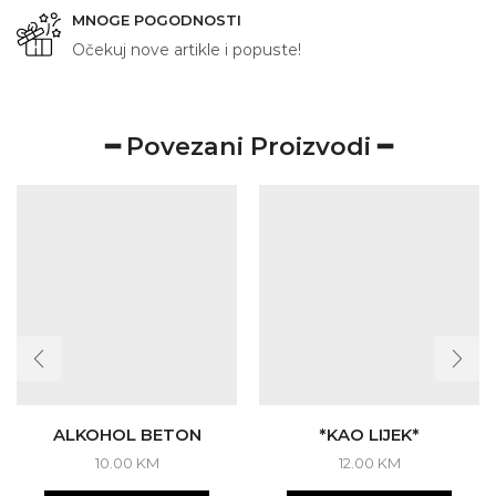
MNOGE POGODNOSTI
Očekuj nove artikle i popuste!
━ Povezani Proizvodi ━
ALKOHOL BETON
*KAO LIJEK*
10.00
KM
12.00
KM
This
This