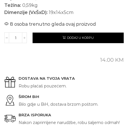
Težina:
0,59kg
Dimenzije (VxŠxD):
19x14x5cm
8 osoba trenutno gleda ovaj proizvod
DODAJ U KORPU
TUZLA
količina
14.00
KM
DOSTAVA NA TVOJA VRATA
Robu plaćaš pouzećem.
ŠIROM BiH
Bilo gdje u BiH, dostava brzom poštom.
BRZA ISPORUKA
Nakon zaprimljene narudžbe, robu šaljemo odmah!