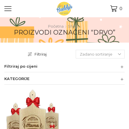
0
Početna
Shop
PROIZVODI OZNAČENI “DRVO”
Filtriraj
Filtriraj po cijeni
KATEGORIJE