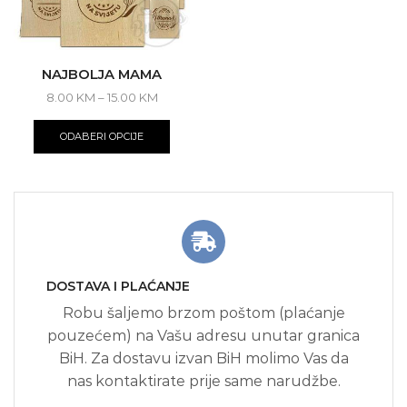
NAJBOLJA MAMA
Price
8.00
KM
–
15.00
KM
range:
This
8.00 KM
product
ODABERI OPCIJE
through
has
15.00 KM
multiple
variants.
The
options
may
be
chosen
DOSTAVA I PLAĆANJE
on
the
Robu šaljemo brzom poštom (plaćanje
product
pouzećem) na Vašu adresu unutar granica
page
BiH. Za dostavu izvan BiH molimo Vas da
nas kontaktirate prije same narudžbe.