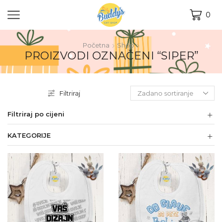
0
Početna
Shop
PROIZVODI OZNAČENI “SIPER”
Filtriraj
Filtriraj po cijeni
KATEGORIJE