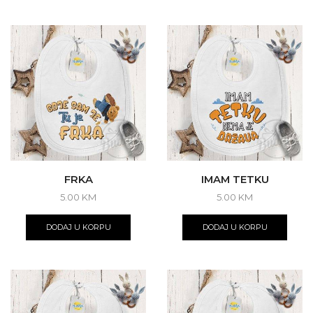
FRKA
IMAM TETKU
5.00
KM
5.00
KM
DODAJ U KORPU
DODAJ U KORPU