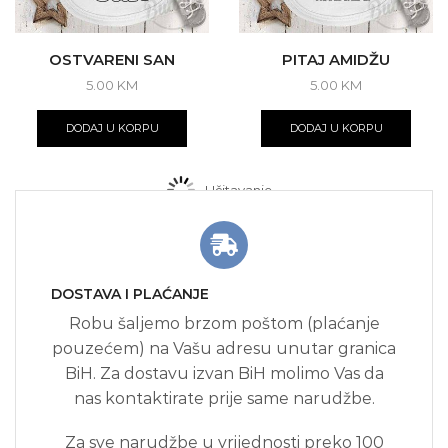
OSTVARENI SAN
PITAJ AMIDŽU
5.00
KM
5.00
KM
DODAJ U KORPU
DODAJ U KORPU
Učitavanje...
DOSTAVA I PLAĆANJE
Robu šaljemo brzom poštom (plaćanje
pouzećem) na Vašu adresu unutar granica
BiH. Za dostavu izvan BiH molimo Vas da
nas kontaktirate prije same narudžbe.
Za sve narudžbe u vrijednosti preko 100