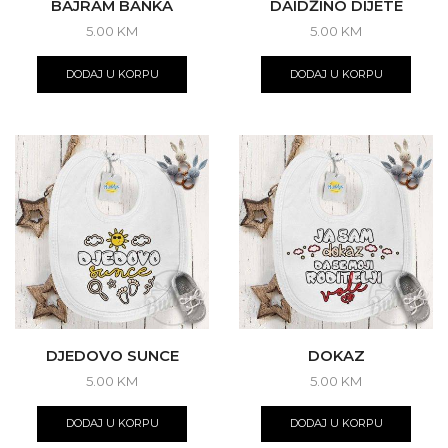
BAJRAM BANKA
DAIDŽINO DIJETE
5.00
KM
5.00
KM
DODAJ U KORPU
DODAJ U KORPU
DJEDOVO SUNCE
DOKAZ
5.00
KM
5.00
KM
DODAJ U KORPU
DODAJ U KORPU