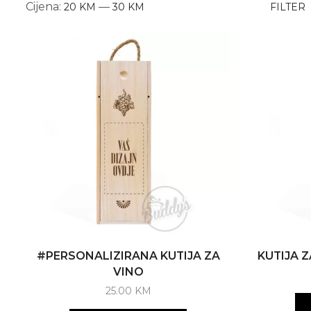
M
M
Cijena:
—
20 KM
30 KM
FILTER
c
c
#PERSONALIZIRANA KUTIJA ZA
KUTIJA Z
VINO
25.00
KM
This