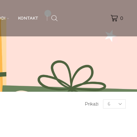
0
ODI
KONTAKT
Products
Prikaži
per
page