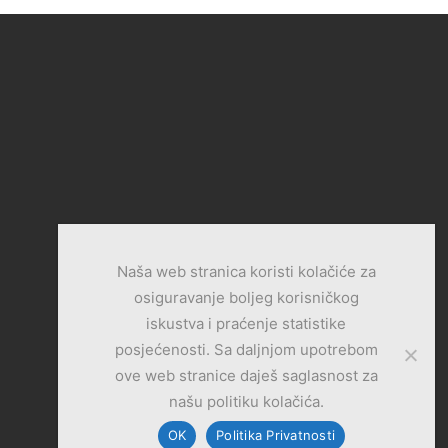
Naša web stranica koristi kolačiće za
osiguravanje boljeg korisničkog
iskustva i praćenje statistike
posjećenosti. Sa daljnjom upotrebom
ove web stranice daješ saglasnost za
našu politiku kolačića.
OK
Politika Privatnosti