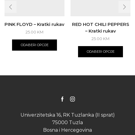
PINK FLOYD – Kratki rukav
RED HOT CHILI PEPPERS
– Kratki rukav
25.00
KM
This
25.00
KM
product
This
ODABERI OPCIJE
has
produ
ODABERI OPCIJE
multiple
has
variants.
multip
The
varian
options
The
may
optio
be
may
chosen
be
on
chose
the
on
Facebook
Instagram
product
the
page
produ
Univerzitetska 16, RK Tuzlanka (II sprat)
page
75000 Tuzla
Bosna i Hercegovina