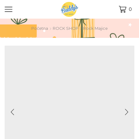
0
Početna
ROCK SHOP
Rock Majice