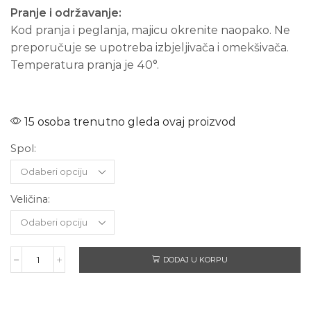
Pranje i održavanje:
Kod pranja i peglanja, majicu okrenite naopako. Ne
preporučuje se upotreba izbjeljivača i omekšivača.
Temperatura pranja je 40°.
15 osoba trenutno gleda ovaj proizvod
Spol:
Veličina:
DODAJ U KORPU
AC/DC
Hells
Bells
-