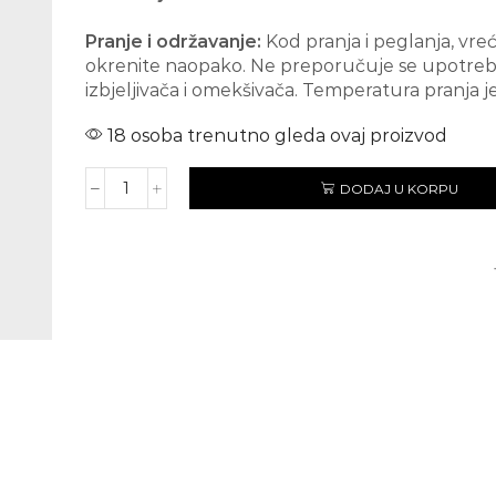
Pranje i održavanje:
Kod pranja i peglanja, vre
okrenite naopako. Ne preporučuje se upotre
izbjeljivača i omekšivača. Temperatura pranja je
18 osoba trenutno gleda ovaj proizvod
DODAJ U KORPU
BLACK
SABBATH
količina