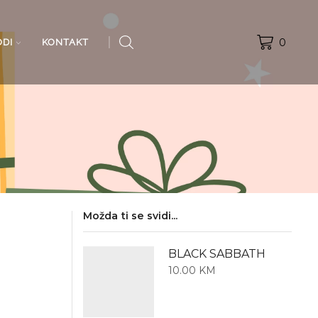
0
ODI
KONTAKT
Možda ti se svidi...
BLACK SABBATH
10.00
KM