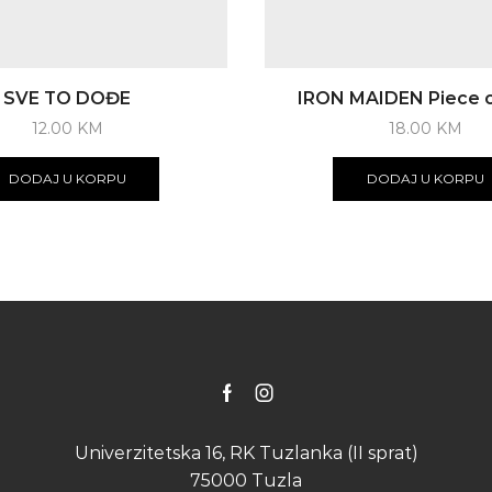
SVE TO DOĐE
IRON MAIDEN Piece o
12.00
KM
18.00
KM
DODAJ U KORPU
DODAJ U KORPU
Facebook
Instagram
Univerzitetska 16, RK Tuzlanka (II sprat)
75000 Tuzla