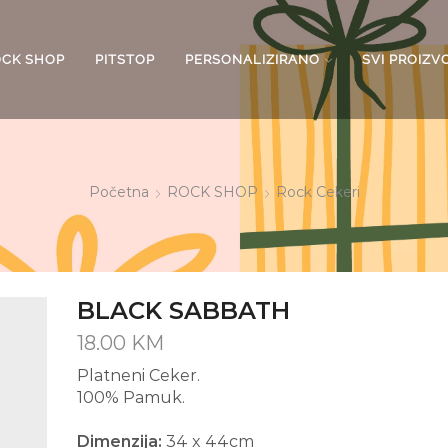
OCK SHOP
PITSTOP
PERSONALIZIRANO
SVI PROIZV
Početna
ROCK SHOP
Rock Cekeri
BLACK SABBATH
18.00
KM
Platneni Ceker.
100% Pamuk.
Dimenzija:
34 x 44cm