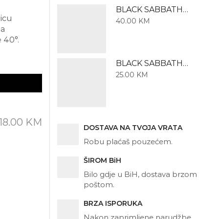
BLACK SABBATH – Dugi rukav
ćicu
40.00
KM
ba
 40°.
BLACK SABBATH - Kratki rukav
25.00
KM
18.00
KM
DOSTAVA NA TVOJA VRATA
Robu plaćaš pouzećem.
ŠIROM BiH
Bilo gdje u BiH, dostava brzom
poštom.
BRZA ISPORUKA
Nakon zaprimljene narudžbe,