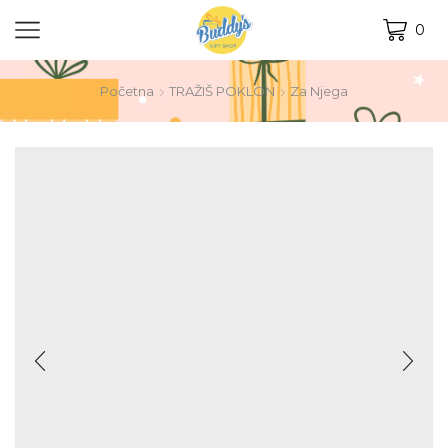
0
Početna
TRAŽIŠ POKLON
Za Njega