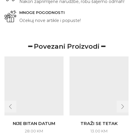
Nakon zaprimljene narudžbe, robu šaljemo odmah!
MNOGE POGODNOSTI
Očekuj nove artikle i popuste!
━ Povezani Proizvodi ━
NIJE BITAN DATUM
TRAŽI SE TETAK
28.00
KM
13.00
KM