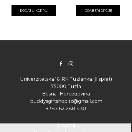
This
produ
DODAJ U KORPU
ODABERI OPCIJE
has
multip
varian
The
optio
may
be
chose
on
the
Facebook
Instagram
produ
page
Univerzitetska 16, RK Tuzlanka (II sprat)
75000 Tuzla
Bosna i Hercegovina
buddysgiftshop.tz@gmail.com
+387 62 288 430
O nama