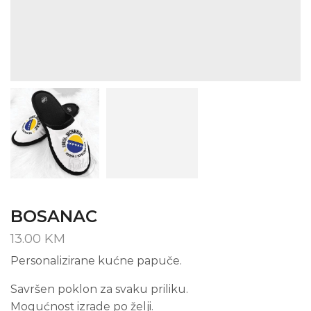
BOSANAC
13.00
KM
Personalizirane kućne papuče.
Savršen poklon za svaku priliku.
Mogućnost izrade po želji.