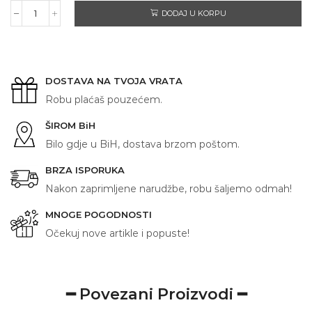
DODAJ U KORPU
CIJELI
SVIJET
količina
DOSTAVA NA TVOJA VRATA
Robu plaćaš pouzećem.
ŠIROM BiH
Bilo gdje u BiH, dostava brzom poštom.
BRZA ISPORUKA
Nakon zaprimljene narudžbe, robu šaljemo odmah!
MNOGE POGODNOSTI
Očekuj nove artikle i popuste!
━ Povezani Proizvodi ━