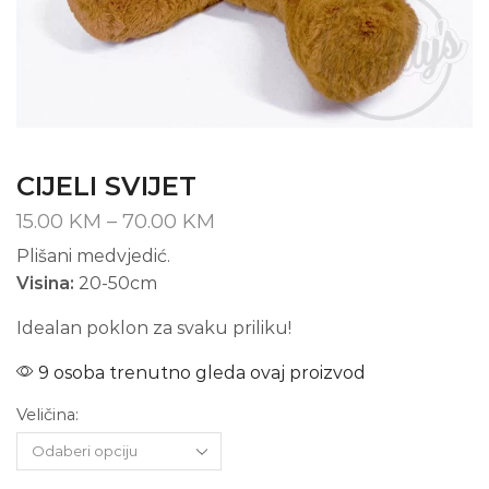
CIJELI SVIJET
Price
15.00
KM
–
70.00
KM
range:
Plišani medvjedić.
15.00 KM
Visina:
20-50cm
through
70.00 KM
Idealan poklon za svaku priliku!
9 osoba trenutno gleda ovaj proizvod
Veličina: