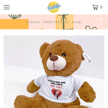
0
Početna
TRAŽIŠ POKLON
Za Nju