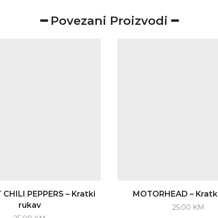
━ Povezani Proizvodi ━
CHILI PEPPERS – Kratki
MOTORHEAD – Kratki
rukav
25.00
KM