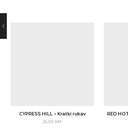
CYPRESS HILL – Kratki rukav
RED HOT 
25.00
KM
This