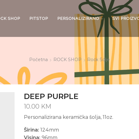
OCK SHOP
PITSTOP
PERSONALIZIRANO
SVI PROIZV
Početna
ROCK SHOP
Rock Šolje
DEEP PURPLE
10.00
KM
Personalizirana keramička šolja, 11oz.
Širina:
124mm
Visina:
96mm