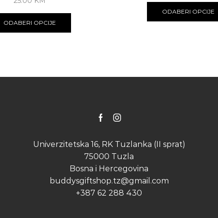
25.00
KM
This
ODABERI OPCIJE
product
ODABERI OPCIJE
has
multiple
variants.
The
options
may
be
chosen
on
the
Facebook
Instagram
product
page
Univerzitetska 16, RK Tuzlanka (II sprat)
75000 Tuzla
Bosna i Hercegovina
buddysgiftshop.tz@gmail.com
+387 62 288 430