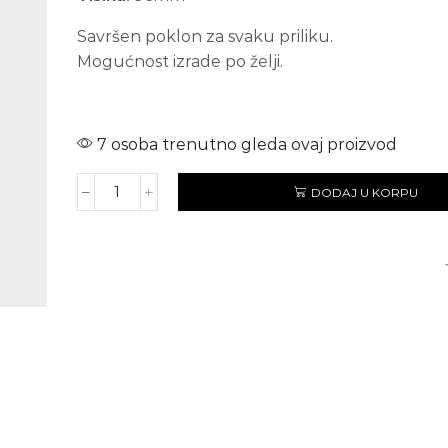
Savršen poklon za svaku priliku.
Mogućnost izrade po želji.
7 osoba trenutno gleda ovaj proizvod
DODAJ U KORPU
DEEP
PURPLE
količina