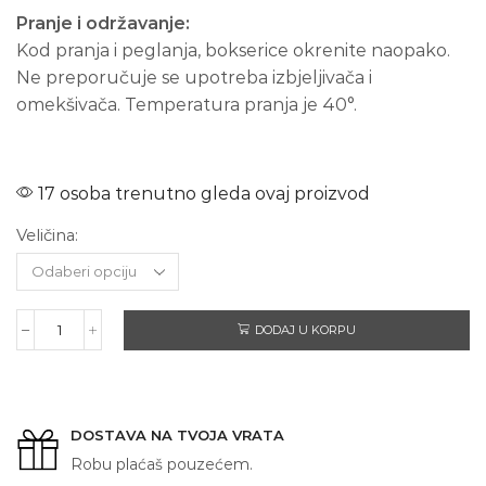
Pranje i održavanje:
Kod pranja i peglanja, bokserice okrenite naopako.
Ne preporučuje se upotreba izbjeljivača i
omekšivača. Temperatura pranja je 40°.
17 osoba trenutno gleda ovaj proizvod
Veličina:
DODAJ U KORPU
DIVLJI
ALI
NJEŽAN
-
muške
DOSTAVA NA TVOJA VRATA
bokerice
količina
Robu plaćaš pouzećem.