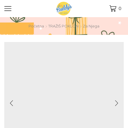
0
Početna
TRAŽIŠ POKLON
Za Njega