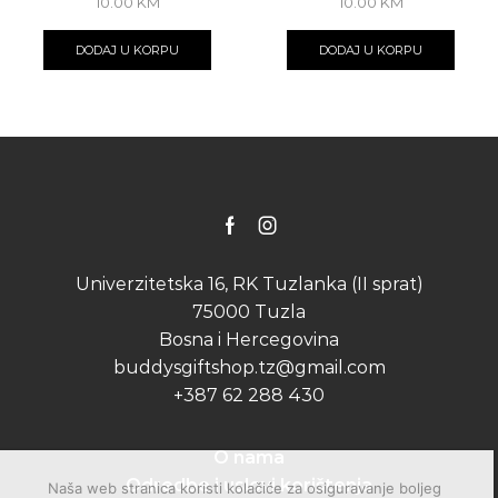
10.00
KM
10.00
KM
DODAJ U KORPU
DODAJ U KORPU
Facebook
Instagram
Univerzitetska 16, RK Tuzlanka (II sprat)
75000 Tuzla
Bosna i Hercegovina
buddysgiftshop.tz@gmail.com
+387 62 288 430
O nama
Odredbe i uslovi korištenja
Naša web stranica koristi kolačiće za osiguravanje boljeg