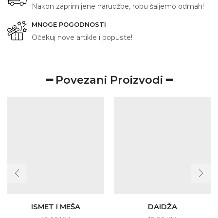
Nakon zaprimljene narudžbe, robu šaljemo odmah!
MNOGE POGODNOSTI
Očekuj nove artikle i popuste!
━ Povezani Proizvodi ━
ISMET I MEŠA
DAIDŽA