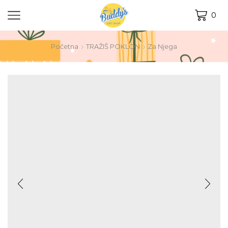
0
Početna
TRAŽIŠ POKLON
Za Njega