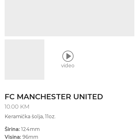
video
FC MANCHESTER UNITED
10.00
KM
Keramička šolja, 11oz.
Širina:
124mm
Visina:
96mm