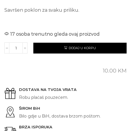
Savršen poklon za svaku priliku.
17 osoba trenutno gleda ovaj proizvod
DODAJ U KORPU
FC
MANCHESTER
UNITED
količina
10.00
KM
DOSTAVA NA TVOJA VRATA
Robu plaćaš pouzećem.
ŠIROM BiH
Bilo gdje u BiH, dostava brzom poštom.
BRZA ISPORUKA