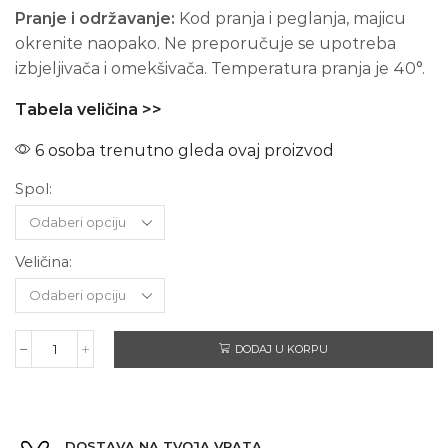
Pranje i održavanje:
Kod pranja i peglanja, majicu
okrenite naopako. Ne preporučuje se upotreba
izbjeljivača i omekšivača. Temperatura pranja je 40°.
Tabela veličina >>
6 osoba trenutno gleda ovaj proizvod
Spol:
Veličina:
DODAJ U KORPU
GUNS
'N
ROSES
-
Kratki
DOSTAVA NA TVOJA VRATA
rukav