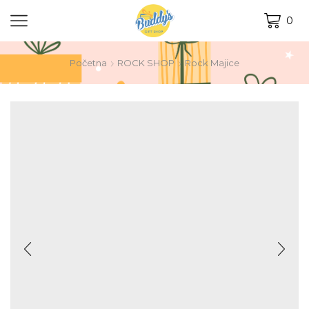
0
Početna
ROCK SHOP
Rock Majice