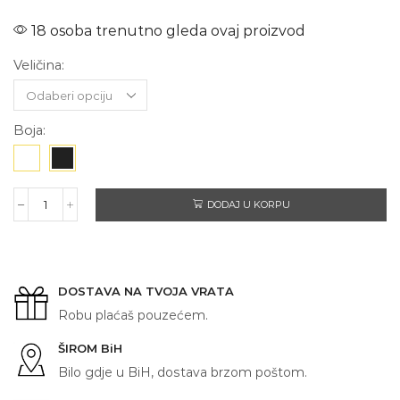
18 osoba trenutno gleda ovaj proizvod
Veličina:
Boja:
DODAJ U KORPU
I
TAKO
SHVATIŠ
količina
DOSTAVA NA TVOJA VRATA
Robu plaćaš pouzećem.
ŠIROM BiH
Bilo gdje u BiH, dostava brzom poštom.