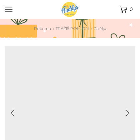
0
Početna
TRAŽIŠ POKLON
Za Nju