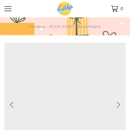
0
Početna
ROCK SHOP
Rock Majice