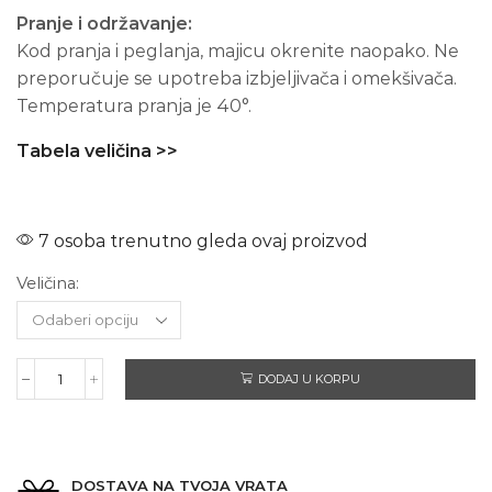
Pranje i održavanje:
Kod pranja i peglanja, majicu okrenite naopako. Ne
preporučuje se upotreba izbjeljivača i omekšivača.
Temperatura pranja je 40°.
Tabela veličina >>
7 osoba trenutno gleda ovaj proizvod
Veličina:
DODAJ U KORPU
IRON
MAIDEN
Seventh
Son
–
DOSTAVA NA TVOJA VRATA
Dugi