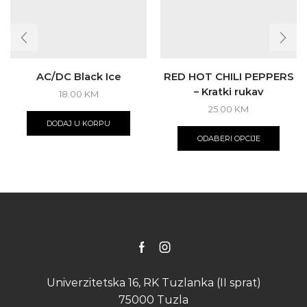
AC/DC Black Ice
RED HOT CHILI PEPPERS
– Kratki rukav
18.00
KM
25.00
KM
This
DODAJ U KORPU
produ
ODABERI OPCIJE
has
multip
varian
The
optio
may
be
chose
on
Facebook
Instagram
the
produ
Univerzitetska 16, RK Tuzlanka (II sprat)
page
75000 Tuzla