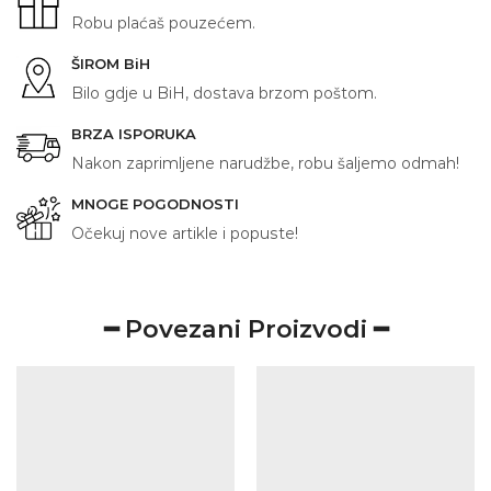
rukav
Robu plaćaš pouzećem.
količina
ŠIROM BiH
Bilo gdje u BiH, dostava brzom poštom.
BRZA ISPORUKA
Nakon zaprimljene narudžbe, robu šaljemo odmah!
MNOGE POGODNOSTI
Očekuj nove artikle i popuste!
━ Povezani Proizvodi ━