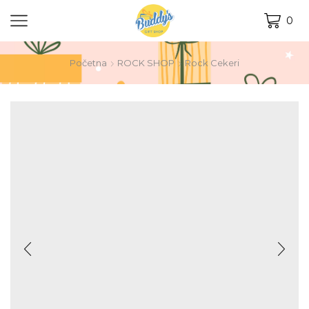
0
Početna
ROCK SHOP
Rock Cekeri