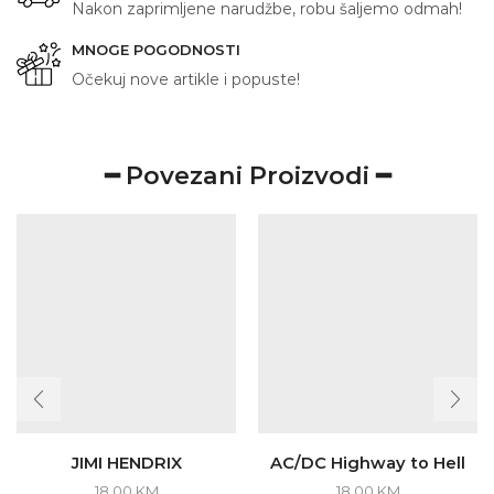
Nakon zaprimljene narudžbe, robu šaljemo odmah!
MNOGE POGODNOSTI
Očekuj nove artikle i popuste!
━ Povezani Proizvodi ━
JIMI HENDRIX
AC/DC Highway to Hell
18.00
KM
18.00
KM