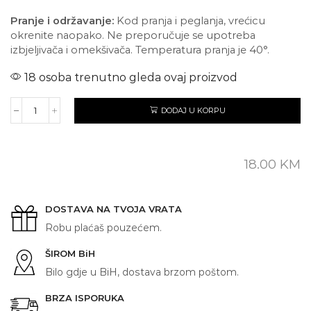
Pranje i održavanje:
Kod pranja i peglanja, vrećicu
okrenite naopako. Ne preporučuje se upotreba
izbjeljivača i omekšivača. Temperatura pranja je 40°.
18 osoba trenutno gleda ovaj proizvod
DODAJ U KORPU
JUDAS
PRIEST
količina
18.00
KM
DOSTAVA NA TVOJA VRATA
Robu plaćaš pouzećem.
ŠIROM BiH
Bilo gdje u BiH, dostava brzom poštom.
BRZA ISPORUKA