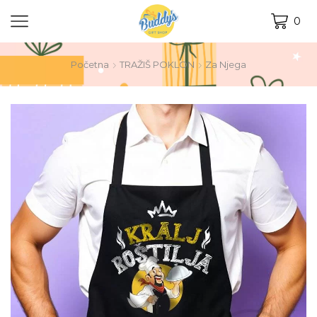
0
Početna
TRAŽIŠ POKLON
Za Njega