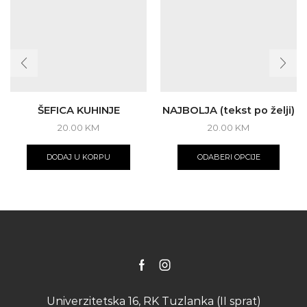
ŠEFICA KUHINJE
NAJBOLJA (tekst po želji)
20.00
KM
20.00
KM
DODAJ U KORPU
ODABERI OPCIJE
Facebook
Instagram
Univerzitetska 16, RK Tuzlanka (II sprat)