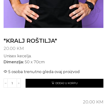
*KRALJ ROŠTILJA*
20.00
KM
Unisex kecelja.
Dimenzija:
50 x 70cm
5 osoba trenutno gleda ovaj proizvod
DODAJ U KORPU
*KRALJ
ROŠTILJA*
količina
20.00
KM