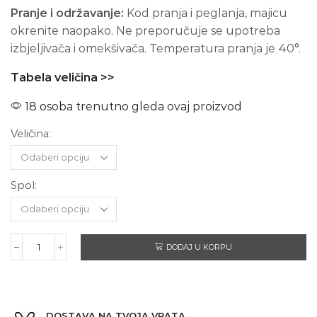
Pranje i održavanje:
Kod pranja i peglanja, majicu
okrenite naopako. Ne preporučuje se upotreba
izbjeljivača i omekšivača. Temperatura pranja je 40°.
Tabela veličina >>
18 osoba trenutno gleda ovaj proizvod
Veličina:
Spol:
DODAJ U KORPU
MEGADETH
-
Kratki
rukav
količina
DOSTAVA NA TVOJA VRATA