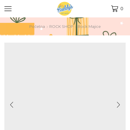
0
Početna
ROCK SHOP
Rock Majice