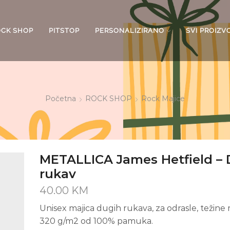
OCK SHOP
PITSTOP
PERSONALIZIRANO
SVI PROIZV
Početna
ROCK SHOP
Rock Majice
METALLICA James Hetfield – 
rukav
40.00
KM
Unisex majica dugih rukava, za odrasle, težine 
320 g/m2 od 100% pamuka.