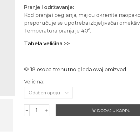
Pranje i održavanje:
Kod pranja i peglanja, majicu okrenite naopako
preporučuje se upotreba izbjeljivača i omekšiv
Temperatura pranja je 40°.
Tabela veličina >>
18 osoba trenutno gleda ovaj proizvod
Veličina:
DODAJ U KORPU
METALLICA
James
Hetfield
–
Dugi