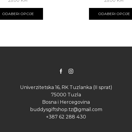
25.00
KM
25.00
KM
This
product
ODABERI OPCIJE
ODABERI OPCIJE
has
multiple
variants.
The
options
may
be
chosen
on
the
Facebook
Instagram
product
page
Univerzitetska 16, RK Tuzlanka (II sprat)
75000 Tuzla
Bosna i Hercegovina
buddysgiftshop.tz@gmail.com
+387 62 288 430