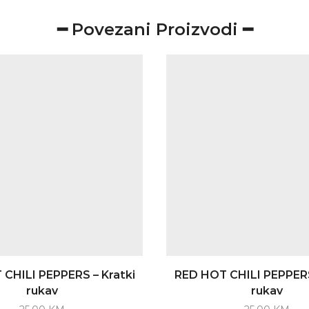
rukav
količina
━ Povezani Proizvodi ━
CHILI PEPPERS – Kratki
RED HOT CHILI PEPPERS
rukav
rukav