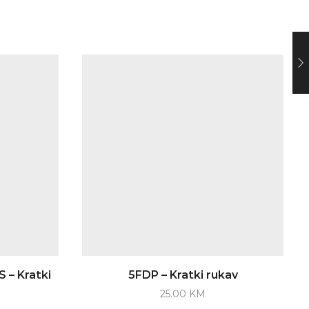
 – Kratki
5FDP – Kratki rukav
25.00
KM
This