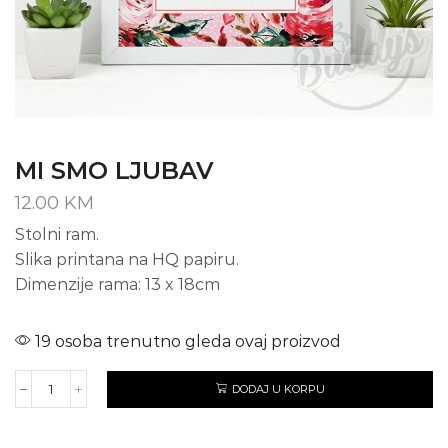
MI SMO LJUBAV
12.00
KM
Stolni ram.
Slika printana na HQ papiru.
Dimenzije rama: 13 x 18cm
19 osoba trenutno gleda ovaj proizvod
DODAJ U KORPU
MI
SMO
LJUBAV