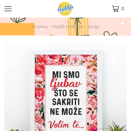
0
Početna
TRAŽIŠ POKLON
Za Nju