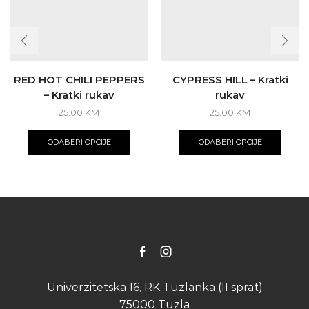
RED HOT CHILI PEPPERS
CYPRESS HILL – Kratki
– Kratki rukav
rukav
25.00
KM
25.00
KM
This
This
product
produ
ODABERI OPCIJE
ODABERI OPCIJE
has
has
multiple
multip
variants.
varian
The
The
options
optio
may
may
be
be
chosen
chose
on
on
Facebook
Instagram
the
the
product
produ
Univerzitetska 16, RK Tuzlanka (II sprat)
page
page
75000 Tuzla