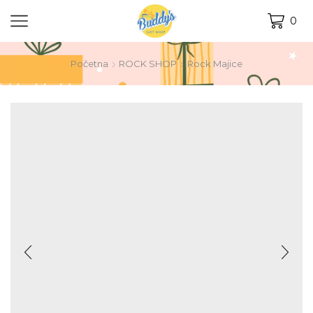
0
Početna
ROCK SHOP
Rock Majice