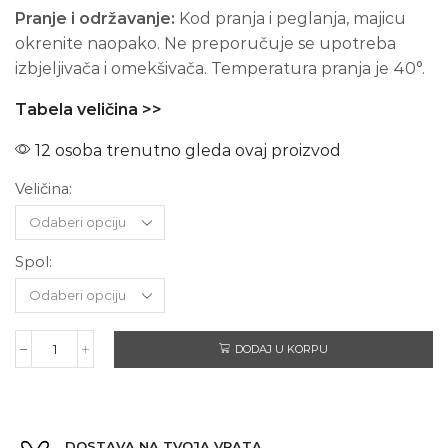
Pranje i održavanje:
Kod pranja i peglanja, majicu
okrenite naopako. Ne preporučuje se upotreba
izbjeljivača i omekšivača. Temperatura pranja je 40°.
Tabela veličina >>
12 osoba trenutno gleda ovaj proizvod
Veličina:
Spol:
DODAJ U KORPU
MOTORHEAD
-
Kratki
rukav
količina
DOSTAVA NA TVOJA VRATA