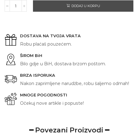
DODAJ U KORPU
NAJBOLJA
DJEVOJKA
količina
DOSTAVA NA TVOJA VRATA
Robu plaćaš pouzećem.
ŠIROM BiH
Bilo gdje u BiH, dostava brzom poštom.
BRZA ISPORUKA
Nakon zaprimljene narudžbe, robu šaljemo odmah!
MNOGE POGODNOSTI
Očekuj nove artikle i popuste!
━ Povezani Proizvodi ━