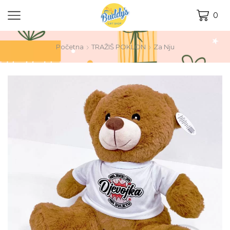
0
Početna
TRAŽIŠ POKLON
Za Nju