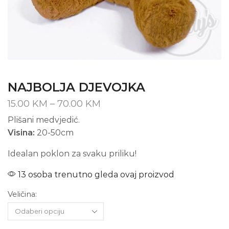
NAJBOLJA DJEVOJKA
Price
15.00
KM
–
70.00
KM
range:
Plišani medvjedić.
15.00 KM
Visina:
20-50cm
through
70.00 KM
Idealan poklon za svaku priliku!
13 osoba trenutno gleda ovaj proizvod
Veličina: