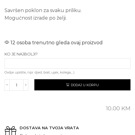
Savršen poklon za svaku priliku.
Mogućnost izrade po želji.
12 osoba trenutno gleda ovaj proizvod
KO JE NAJBOLJI?
Ovdje upišite, npr. djed, brat, ujak, kolega,...)
DODAJ U KORPU
NAJBOLJI
(tekst
po
želji)
10.00
KM
količina
DOSTAVA NA TVOJA VRATA