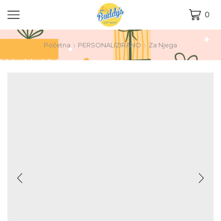
0
Početna
PERSONALIZIRANO
Za Njega