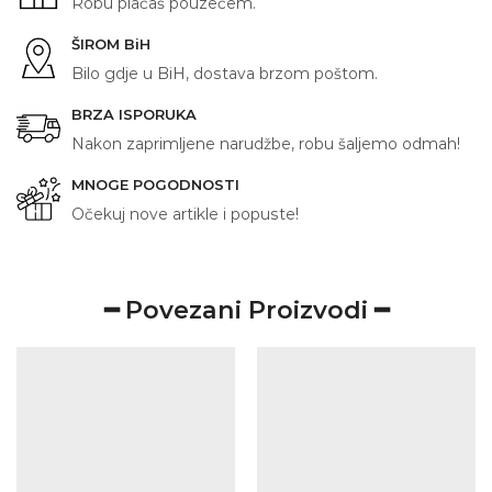
Robu plaćaš pouzećem.
ŠIROM BiH
Bilo gdje u BiH, dostava brzom poštom.
BRZA ISPORUKA
Nakon zaprimljene narudžbe, robu šaljemo odmah!
MNOGE POGODNOSTI
Očekuj nove artikle i popuste!
━ Povezani Proizvodi ━