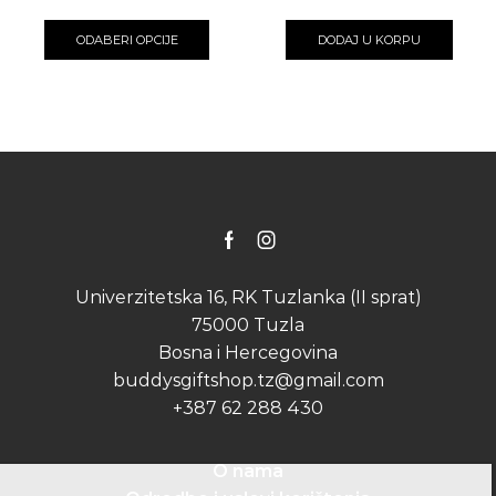
This
product
ODABERI OPCIJE
DODAJ U KORPU
has
multiple
variants.
The
options
may
be
chosen
on
the
Facebook
Instagram
product
page
Univerzitetska 16, RK Tuzlanka (II sprat)
75000 Tuzla
Bosna i Hercegovina
buddysgiftshop.tz@gmail.com
+387 62 288 430
O nama