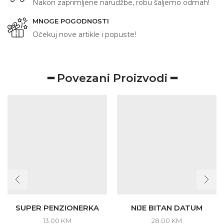
Nakon zaprimljene narudžbe, robu šaljemo odmah!
MNOGE POGODNOSTI
Očekuj nove artikle i popuste!
━ Povezani Proizvodi ━
SUPER PENZIONERKA
NIJE BITAN DATUM
13.00
KM
28.00
KM