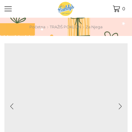
0
Početna
TRAŽIŠ POKLON
Za Njega