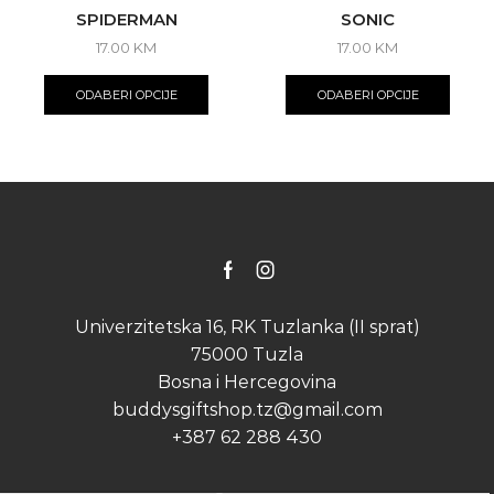
SPIDERMAN
SONIC
17.00
KM
17.00
KM
This
This
product
produ
ODABERI OPCIJE
ODABERI OPCIJE
has
has
multiple
multip
variants.
varian
The
The
options
optio
may
may
be
be
chosen
chose
on
on
Facebook
Instagram
the
the
product
produ
Univerzitetska 16, RK Tuzlanka (II sprat)
page
page
75000 Tuzla
Bosna i Hercegovina
buddysgiftshop.tz@gmail.com
+387 62 288 430