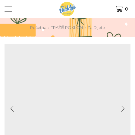
0
Početna
TRAŽIŠ POKLON
Za Dijete