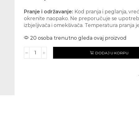
Pranje i održavanje:
Kod pranja i peglanja, vre
okrenite naopako. Ne preporučuje se upotre
izbjeljivača i omekšivača. Temperatura pranja je
20 osoba trenutno gleda ovaj proizvod
DODAJ U KORPU
NIGHTWISH
količina