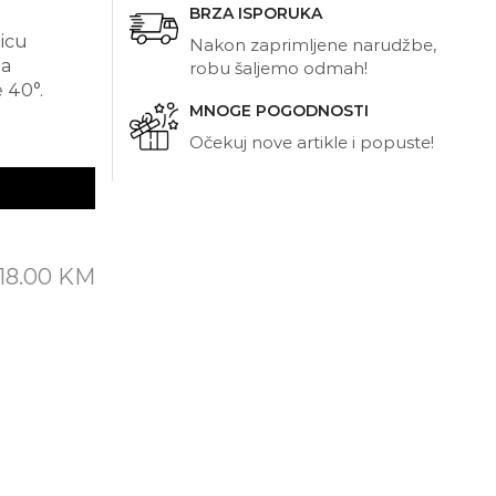
BRZA ISPORUKA
ćicu
Nakon zaprimljene narudžbe,
ba
robu šaljemo odmah!
 40°.
MNOGE POGODNOSTI
Očekuj nove artikle i popuste!
18.00
KM