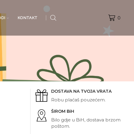
0
ODI
KONTAKT
DOSTAVA NA TVOJA VRATA
Robu plaćaš pouzećem.
ŠIROM BiH
Bilo gdje u BiH, dostava brzom
poštom.