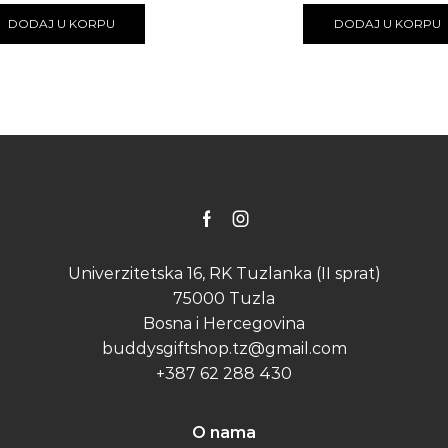
DODAJ U KORPU
DODAJ U KORPU
Facebook
Instagram
Univerzitetska 16, RK Tuzlanka (II sprat)
75000 Tuzla
Bosna i Hercegovina
buddysgiftshop.tz@gmail.com
+387 62 288 430
O nama