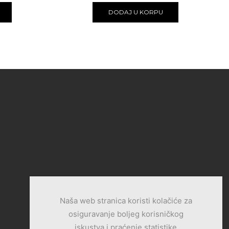
DODAJ U KORPU
Naša web stranica koristi kolačiće za
osiguravanje boljeg korisničkog
iskustva i praćenje statistike