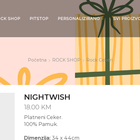
OCK SHOP
PITSTOP
PERSONALIZIRANO
SVI PROIZV
Početna
ROCK SHOP
Rock Cekeri
NIGHTWISH
18.00
KM
Platneni Ceker.
100% Pamuk.
Dimenzija:
34 x 44cm