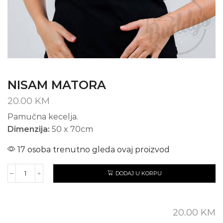
NISAM MATORA
20.00
KM
Pamučna kecelja.
Dimenzija:
50 x 70cm
17 osoba trenutno gleda ovaj proizvod
DODAJ U KORPU
NISAM
MATORA
količina
20.00
KM