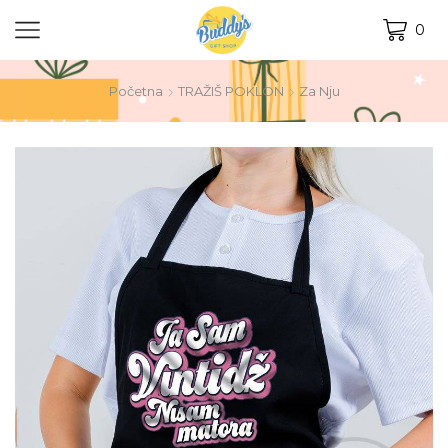
0
Početna
TRAŽIŠ POKLON
Za Nju