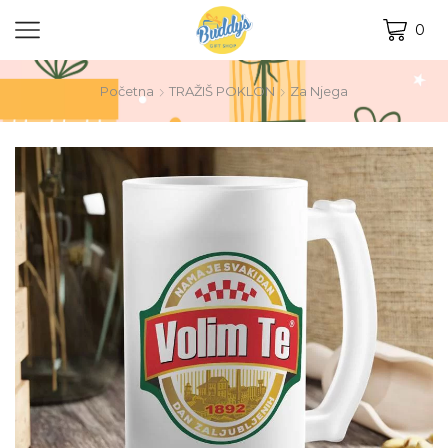
0
Početna
TRAŽIŠ POKLON
Za Njega