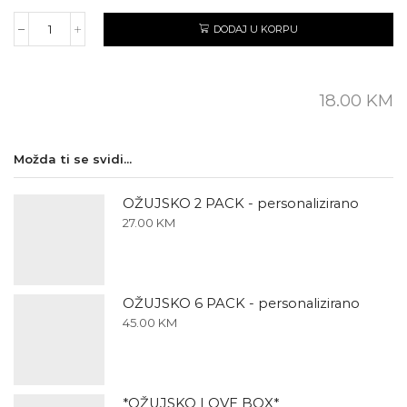
DODAJ U KORPU
OŽUJSKO
-
Volim
Te
18.00
KM
količina
Možda ti se svidi...
OŽUJSKO 2 PACK - personalizirano
27.00
KM
OŽUJSKO 6 PACK - personalizirano
45.00
KM
*OŽUJSKO LOVE BOX*