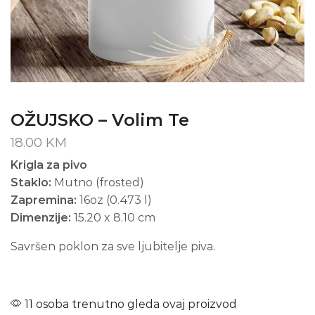
OŽUJSKO – Volim Te
18.00
KM
Krigla za pivo
Staklo:
Mutno (frosted)
Zapremina:
16oz (0.473 l)
Dimenzije:
15.20 x 8.10 cm
Savršen poklon za sve ljubitelje piva.
11 osoba trenutno gleda ovaj proizvod