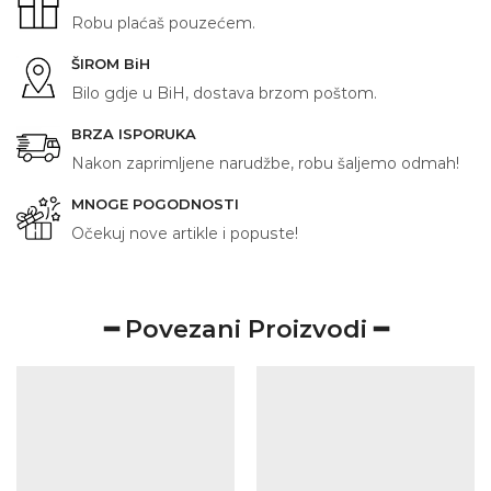
rukav
Robu plaćaš pouzećem.
količina
ŠIROM BiH
Bilo gdje u BiH, dostava brzom poštom.
BRZA ISPORUKA
Nakon zaprimljene narudžbe, robu šaljemo odmah!
MNOGE POGODNOSTI
Očekuj nove artikle i popuste!
━ Povezani Proizvodi ━