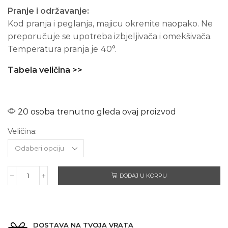
Pranje i održavanje:
Kod pranja i peglanja, majicu okrenite naopako. Ne
preporučuje se upotreba izbjeljivača i omekšivača.
Temperatura pranja je 40°.
Tabela veličina >>
20 osoba trenutno gleda ovaj proizvod
Veličina:
DODAJ U KORPU
PINK
FLOYD
The
Wall
–
DOSTAVA NA TVOJA VRATA
Dugi