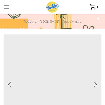
0
Početna
ROCK SHOP
Rock Majice