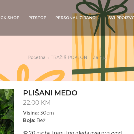
OCK SHOP
PITSTOP
PERSONALIZIRANO
SVI PROIZV
Početna
TRAŽIŠ POKLON
Za Nju
PLIŠANI MEDO
22.00
KM
Visina:
30cm
Boja:
Bež
20 osoba trenutno gleda ovaj proizvod