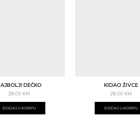
AJBOLJI DEČKO
KIDAO ŽIVCE
28.00
KM
28.00
KM
DODAJ U KORPU
DODAJ U KORPU