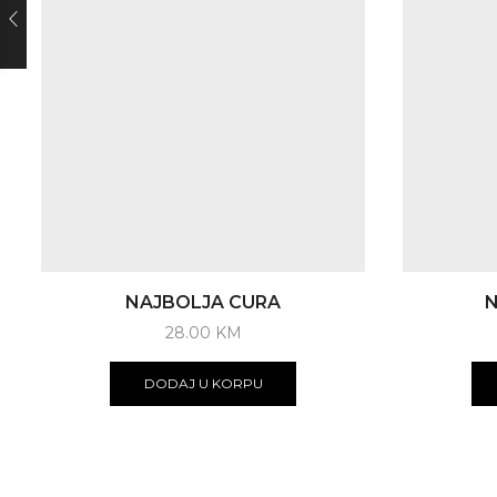
NAJBOLJA CURA
N
28.00
KM
DODAJ U KORPU