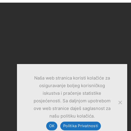
Naša web stranica koristi kolačiće za
osiguravanje boljeg korisničkog
iskustva i praćenje statistike
posjećenosti. Sa daljnjom upotrebom
ove web stranice daješ saglasnost za
našu politiku kolačića.
OK
Politika Privatnosti