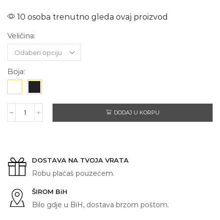
10 osoba trenutno gleda ovaj proizvod
Veličina:
Boja:
DODAJ U KORPU
POHVALNICA
ŽENI
količina
DOSTAVA NA TVOJA VRATA
Robu plaćaš pouzećem.
ŠIROM BiH
Bilo gdje u BiH, dostava brzom poštom.