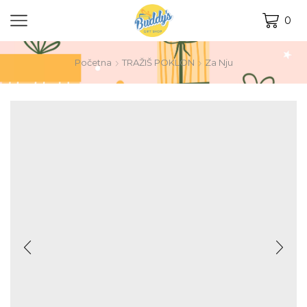
0
Početna
TRAŽIŠ POKLON
Za Nju