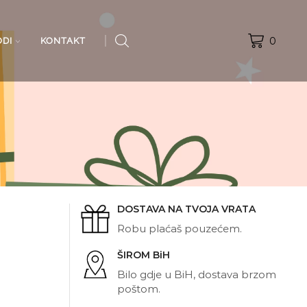
0
ODI
KONTAKT
DOSTAVA NA TVOJA VRATA
Robu plaćaš pouzećem.
ŠIROM BiH
Bilo gdje u BiH, dostava brzom
poštom.