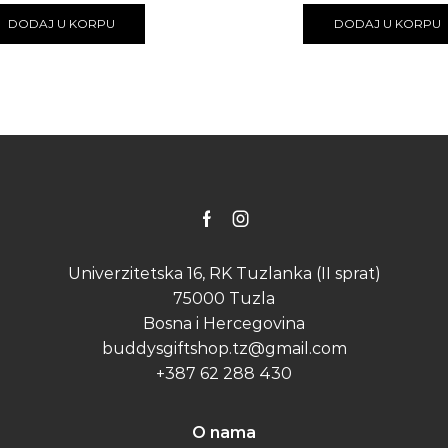
DODAJ U KORPU
DODAJ U KORPU
Facebook
Instagram
Univerzitetska 16, RK Tuzlanka (II sprat)
75000 Tuzla
Bosna i Hercegovina
buddysgiftshop.tz@gmail.com
+387 62 288 430
O nama