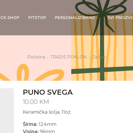
OCK SHOP
PITSTOP
PERSONALIZIRANO
SVI PROIZV
Početna
TRAŽIŠ POKLON
Za Nju
PUNO SVEGA
10.00
KM
Keramička šolja, 11oz.
Širina:
124mm
Visina:
96mm