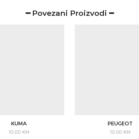
━ Povezani Proizvodi ━
KUMA
PEUGEOT
10.00
KM
10.00
KM