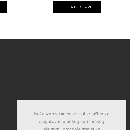
DODAJ U KORPU
Naša web stranica koristi kolačiće za
osiguravanje boljeg korisničkog
iskustva i praćenje statistike