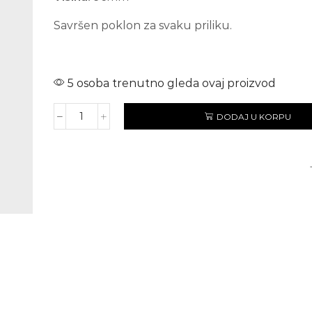
Savršen poklon za svaku priliku.
5 osoba trenutno gleda ovaj proizvod
DODAJ U KORPU
PUNO
SVEGA
količina