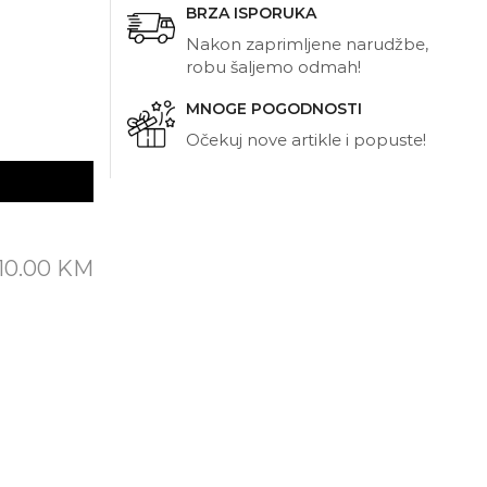
BRZA ISPORUKA
Nakon zaprimljene narudžbe,
robu šaljemo odmah!
MNOGE POGODNOSTI
Očekuj nove artikle i popuste!
10.00
KM