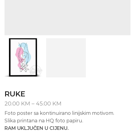
RUKE
Price
20.00
KM
–
45.00
KM
range:
Foto poster sa kontinuirano linijskim motivom.
20.00 KM
Slika printana na HQ foto papiru.
through
45.00 KM
RAM UKLJUČEN U CIJENU.