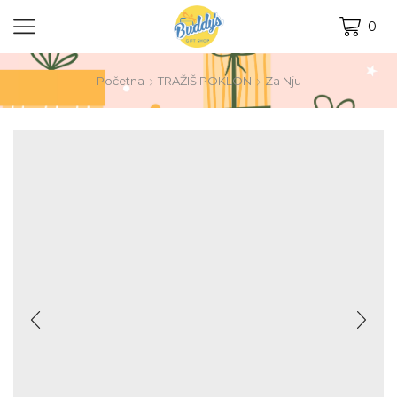
0
Početna
TRAŽIŠ POKLON
Za Nju