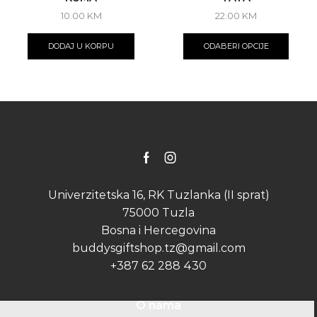
10.00
KM
22.00
KM
This
produ
DODAJ U KORPU
ODABERI OPCIJE
has
multip
varian
The
optio
may
be
chose
on
Facebook
Instagram
the
produ
Univerzitetska 16, RK Tuzlanka (II sprat)
page
75000 Tuzla
Bosna i Hercegovina
buddysgiftshop.tz@gmail.com
+387 62 288 430
O nama