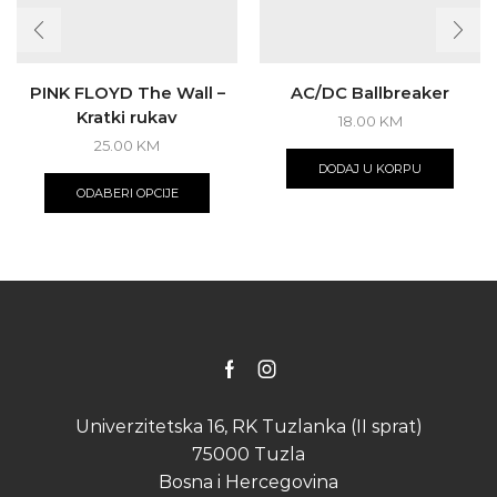
PINK FLOYD The Wall –
AC/DC Ballbreaker
Kratki rukav
18.00
KM
25.00
KM
This
DODAJ U KORPU
product
ODABERI OPCIJE
has
multiple
variants.
The
options
may
be
chosen
on
Facebook
Instagram
the
product
Univerzitetska 16, RK Tuzlanka (II sprat)
page
75000 Tuzla
Bosna i Hercegovina