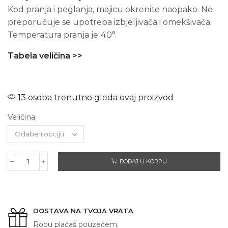
Kod pranja i peglanja, majicu okrenite naopako. Ne
preporučuje se upotreba izbjeljivača i omekšivača.
Temperatura pranja je 40°.
Tabela veličina >>
13 osoba trenutno gleda ovaj proizvod
Veličina:
DODAJ U KORPU
SCORPIONS
–
Dugi
rukav
količina
DOSTAVA NA TVOJA VRATA
Robu plaćaš pouzećem.