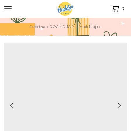
0
Početna
ROCK SHOP
Rock Majice