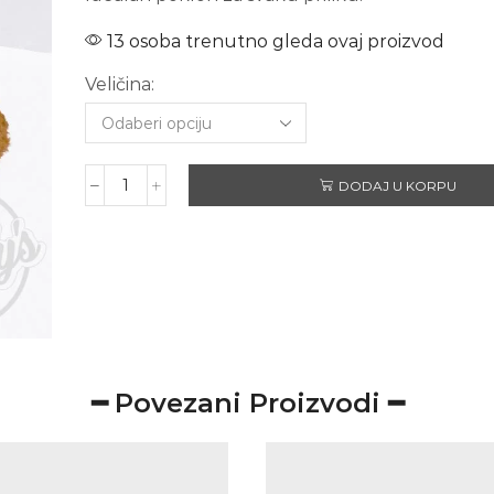
13 osoba trenutno gleda ovaj proizvod
Veličina:
DODAJ U KORPU
SRETAN
ROĐENDAN
količina
━ Povezani Proizvodi ━