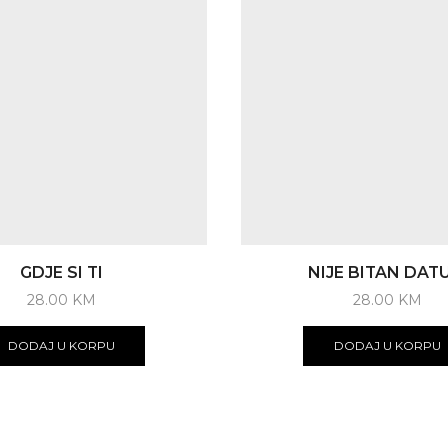
GDJE SI TI
NIJE BITAN DAT
28.00
KM
28.00
KM
DODAJ U KORPU
DODAJ U KORPU