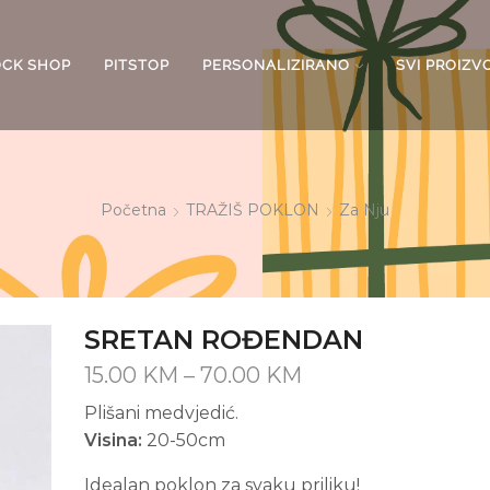
OCK SHOP
PITSTOP
PERSONALIZIRANO
SVI PROIZV
Početna
TRAŽIŠ POKLON
Za Nju
SRETAN ROĐENDAN
Price
15.00
KM
–
70.00
KM
range:
Plišani medvjedić.
15.00 KM
Visina:
20-50cm
through
70.00 KM
Idealan poklon za svaku priliku!