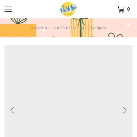
0
Početna
TRAŽIŠ POKLON
Za Dijete