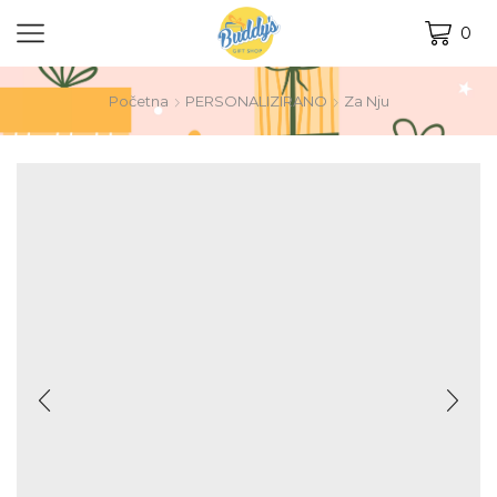
0
Početna
PERSONALIZIRANO
Za Nju