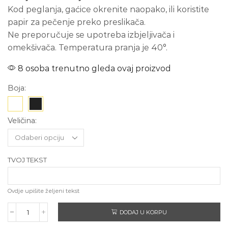
Kod peglanja, gaćice okrenite naopako, ili koristite
papir za pečenje preko preslikača.
Ne preporučuje se upotreba izbjeljivača i
omekšivača. Temperatura pranja je 40°.
8 osoba trenutno gleda ovaj proizvod
Boja:
Veličina:
TVOJ TEKST
Ovdje upišite željeni tekst
DODAJ U KORPU
TEKST
PO