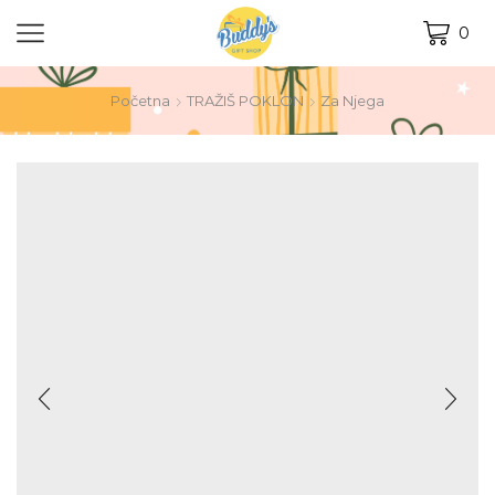
0
Početna
TRAŽIŠ POKLON
Za Njega