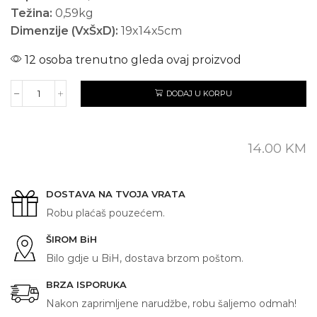
Težina:
0,59kg
Dimenzije (VxŠxD):
19x14x5cm
12 osoba trenutno gleda ovaj proizvod
DODAJ U KORPU
TUZLA
količina
14.00
KM
DOSTAVA NA TVOJA VRATA
Robu plaćaš pouzećem.
ŠIROM BiH
Bilo gdje u BiH, dostava brzom poštom.
BRZA ISPORUKA
Nakon zaprimljene narudžbe, robu šaljemo odmah!