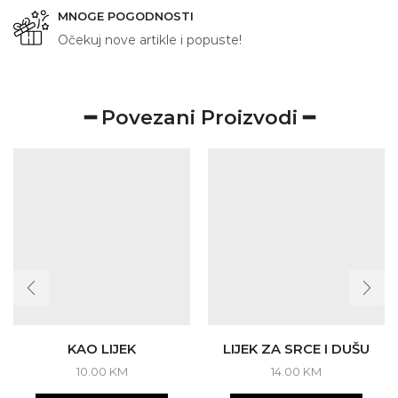
MNOGE POGODNOSTI
Očekuj nove artikle i popuste!
━ Povezani Proizvodi ━
KAO LIJEK
LIJEK ZA SRCE I DUŠU
10.00
KM
14.00
KM
This
This