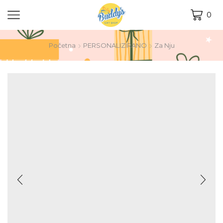
0
Početna
PERSONALIZIRANO
Za Nju