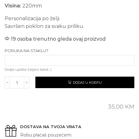
Visina:
220mm
Personalizacija po želji.
Savršen poklon za svaku priliku.
19 osoba trenutno gleda ovaj proizvod
PORUKA NA STAKLU?
Ovdje upišite željeni tekst...)
DODAJ U KORPU
VJEČNA
RUŽA
(tekst
po
35.00
KM
želji)
količina
DOSTAVA NA TVOJA VRATA
Robu plaćaš pouzećem.