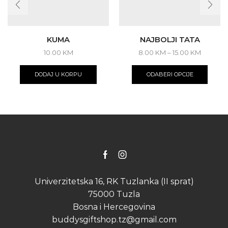
KUMA
NAJBOLJI TATA
Price
10.00
KM
8.00
KM
–
15.00
KM
range:
This
8.00 KM
produ
DODAJ U KORPU
ODABERI OPCIJE
through
has
15.00 K
multip
varian
The
optio
may
be
chose
on
Facebook
Instagram
the
produ
Univerzitetska 16, RK Tuzlanka (II sprat)
page
75000 Tuzla
Bosna i Hercegovina
buddysgiftshop.tz@gmail.com