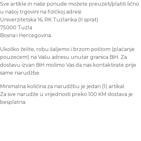
Sve artikle in naše ponude možete preuzeti/platiti lično
u našoj trgovini na fizičkoj adresi:
Univerzitetska 16, RK Tuzlanka (II sprat)
75000 Tuzla
Bosna i Hercegovina.
Ukoliko želite, robu šaljemo i brzom poštom (plaćanje
pouzećem) na Vašu adresu unutar granica BiH. Za
dostavu izvan BiH molimo Vas da nas kontaktirate prije
same narudžbe.
Minimalna količina za narudžbu je jedan (1) artikal.
Za sve narudže u vrijednosti preko 100 KM dostava je
besplatna.