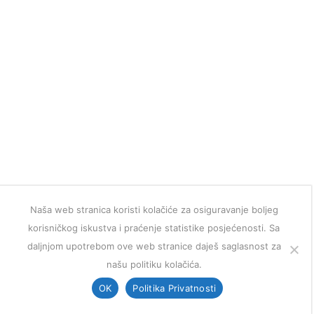
Naša web stranica koristi kolačiće za osiguravanje boljeg
korisničkog iskustva i praćenje statistike posjećenosti. Sa
daljnjom upotrebom ove web stranice daješ saglasnost za
našu politiku kolačića.
OK
Politika Privatnosti