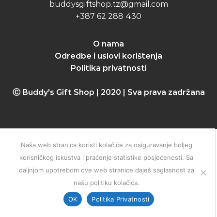
buddysgiftshop.tz@gmail.com
+387 62 288 430
O nama
Odredbe i uslovi korištenja
Politika privatnosti
Ⓒ Buddy's Gift Shop | 2020 | Sva prava zadržana
Naša web stranica koristi kolačiće za osiguravanje boljeg
korisničkog iskustva i praćenje statistike posjećenosti. Sa
daljnjom upotrebom ove web stranice daješ saglasnost za
našu politiku kolačića.
OK
Politika Privatnosti