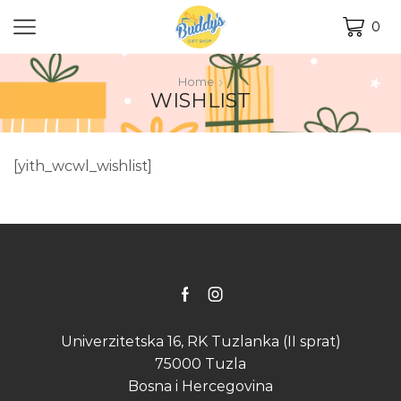
0
Home
WISHLIST
[yith_wcwl_wishlist]
Facebook
Instagram
Univerzitetska 16, RK Tuzlanka (II sprat)
75000 Tuzla
Bosna i Hercegovina