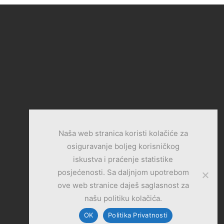
Naša web stranica koristi kolačiće za
osiguravanje boljeg korisničkog
iskustva i praćenje statistike
posjećenosti. Sa daljnjom upotrebom
ove web stranice daješ saglasnost za
našu politiku kolačića.
OK
Politika Privatnosti