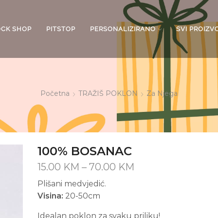
OCK SHOP
PITSTOP
PERSONALIZIRANO
SVI PROIZV
Početna
TRAŽIŠ POKLON
Za Njega
100% BOSANAC
Price
15.00
KM
–
70.00
KM
range:
Plišani medvjedić.
15.00 KM
Visina:
20-50cm
through
70.00 KM
Idealan poklon za svaku priliku!