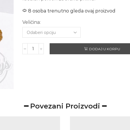
8 osoba trenutno gleda ovaj proizvod
Veličina:
DODAJ U KORPU
100%
BOSANAC
količina
━ Povezani Proizvodi ━