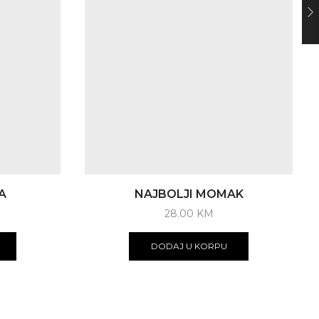
A
NAJBOLJI MOMAK
28.00
KM
DODAJ U KORPU