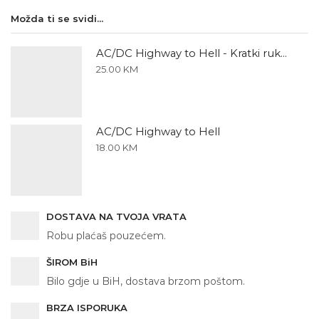
-
Možda ti se svidi...
Kratki
rukav
količina
AC/DC Highway to Hell - Kratki rukav
25.00
KM
AC/DC Highway to Hell
18.00
KM
DOSTAVA NA TVOJA VRATA
Robu plaćaš pouzećem.
ŠIROM BiH
Bilo gdje u BiH, dostava brzom poštom.
BRZA ISPORUKA