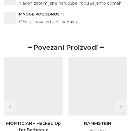
Nakon zaprimljene narudžbe, robu šaljemo odmah!
MNOGE POGODNOSTI
Očekuj nove artikle i popuste!
━ Povezani Proizvodi ━
MORTICIAN – Hacked Up
RAMMSTEIN
for Barbecue
25.00
KM