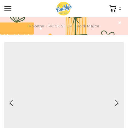
0
Početna
ROCK SHOP
Rock Majice