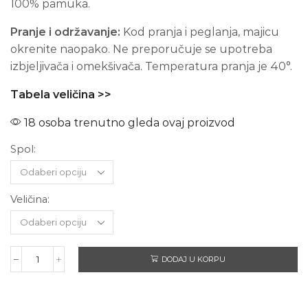
100% pamuka.
Pranje i održavanje:
Kod pranja i peglanja, majicu
okrenite naopako. Ne preporučuje se upotreba
izbjeljivača i omekšivača. Temperatura pranja je 40°.
Tabela veličina >>
18 osoba trenutno gleda ovaj proizvod
Spol:
Veličina:
DODAJ U KORPU
AC/DC
Highway
to
Hell