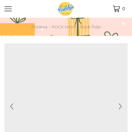
0
Početna
ROCK SHOP
Rock Šolje