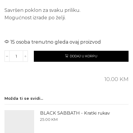
Savršen poklon za svaku priliku.
Mogućnost izrade po želji.
15 osoba trenutno gleda ovaj proizvod
DODAJ U KORPU
BLACK
SABBATH
količina
10.00
KM
Možda ti se svidi...
BLACK SABBATH - Kratki rukav
25.00
KM