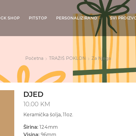
OCK SHOP
PITSTOP
PERSONALIZIRANO
SVI PROIZV
Početna
TRAŽIŠ POKLON
Za Njega
DJED
10.00
KM
Keramička šolja, 11oz.
Širina:
124mm
Visina:
96mm