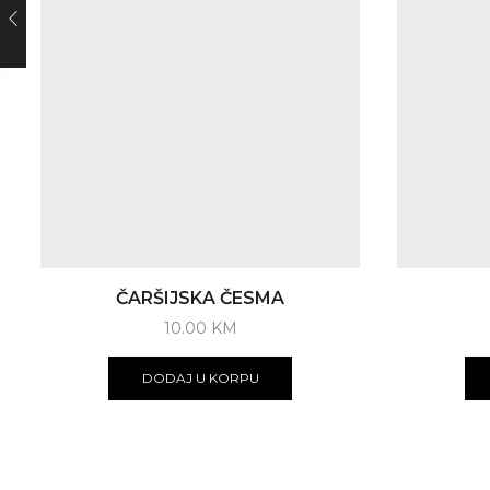
ČARŠIJSKA ČESMA
10.00
KM
DODAJ U KORPU