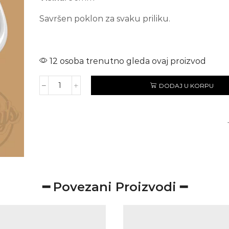
Savršen poklon za svaku priliku.
12 osoba trenutno gleda ovaj proizvod
DODAJ U KORPU
DJED
količina
━ Povezani Proizvodi ━