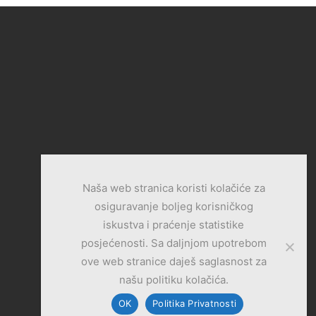
Naša web stranica koristi kolačiće za
osiguravanje boljeg korisničkog
iskustva i praćenje statistike
posjećenosti. Sa daljnjom upotrebom
ove web stranice daješ saglasnost za
našu politiku kolačića.
OK
Politika Privatnosti