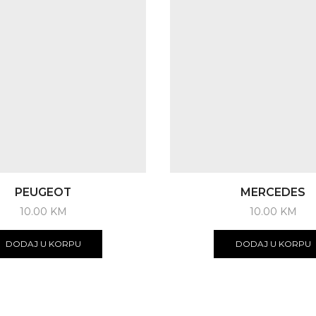
PEUGEOT
MERCEDES
10.00
KM
10.00
KM
DODAJ U KORPU
DODAJ U KORPU