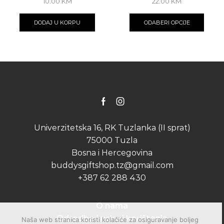
10.00
KM
22.00
KM
This
produ
DODAJ U KORPU
ODABERI OPCIJE
has
multip
varian
The
optio
may
be
chose
on
Facebook
Instagram
the
produ
Univerzitetska 16, RK Tuzlanka (II sprat)
page
75000 Tuzla
Bosna i Hercegovina
buddysgiftshop.tz@gmail.com
+387 62 288 430
O nama
Odredbe i uslovi korištenja
Naša web stranica koristi kolačiće za osiguravanje boljeg