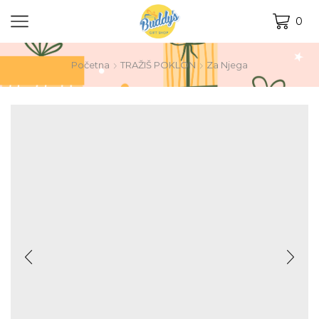
0
Početna
TRAŽIŠ POKLON
Za Njega