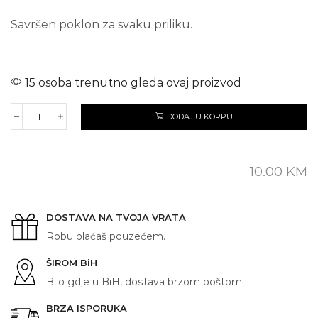
Savršen poklon za svaku priliku.
15 osoba trenutno gleda ovaj proizvod
DODAJ U KORPU
FC
MILAN
količina
10.00
KM
DOSTAVA NA TVOJA VRATA
Robu plaćaš pouzećem.
ŠIROM BiH
Bilo gdje u BiH, dostava brzom poštom.
BRZA ISPORUKA